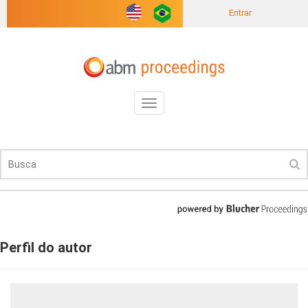
Entrar
Toggle
navigation
Perfil do autor