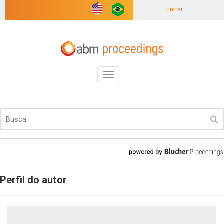
Entrar
Toggle
navigation
Perfil do autor