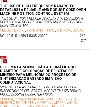
THE USE OF HIGH FREQUENCY RADARS TO
ESTABLISH A RELIABLE AND ROBUST COKE OVEN
MACHINE POSITION CONTROL SYSTEM
THE USE OF HIGH FREQUENCY RADARS TO ESTABLISH A
RELIABLE AND ROBUST COKE OVEN MACHINE POSITION
CONTROL SYSTEM
VEIJOLA, ILMARI
;
KRONQVIST, TIMO
;
RITAMÄKI, OLAUS
DOI: 10.5151/2594-5335-23898
p-263-
271
SISTEMA PARA INSPEÇÃO AUTOMÁTICA DO
DIÂMETRO E COLORAÇÃO DE PELOTAS DE
MINÉRIO PARA MELHORIA DO PROCESSO DE
SINTERIZAÇÃO BASEADO EM VISÃO
COMPUTACIONAL
SYSTEMS FOR AUTOMATIC DIAMETER AND COLOUR
INSPECTION OF PELLETS TO IMPROVE THE SINTERING
PROCESS USING COMPUTER VISION
PEREIRA, RENATO FERREIRA LIMA E CORRÊA
;
SOARES,
MARCELO BORGHETTI
;
MOREIRA, LUIZ FERNANDO
ETRUSCO
;
NEVES, ALYSSON RIBEIRO DAS