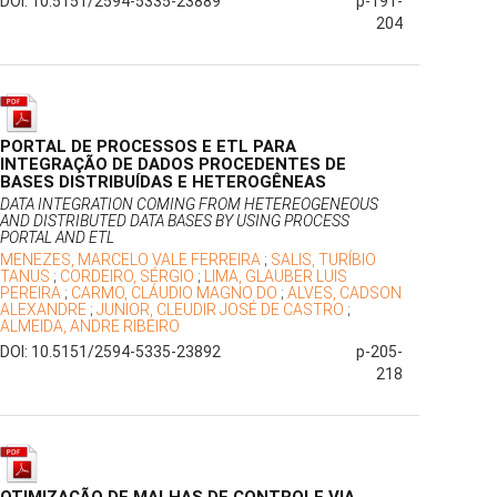
DOI: 10.5151/2594-5335-23889
p-191-
204
PORTAL DE PROCESSOS E ETL PARA
INTEGRAÇÃO DE DADOS PROCEDENTES DE
BASES DISTRIBUÍDAS E HETEROGÊNEAS
DATA INTEGRATION COMING FROM HETEREOGENEOUS
AND DISTRIBUTED DATA BASES BY USING PROCESS
PORTAL AND ETL
MENEZES, MARCELO VALE FERREIRA
;
SALIS, TURÍBIO
TANUS
;
CORDEIRO, SÉRGIO
;
LIMA, GLAUBER LUIS
PEREIRA
;
CARMO, CLÁUDIO MAGNO DO
;
ALVES, CADSON
ALEXANDRE
;
JUNIOR, CLEUDIR JOSÉ DE CASTRO
;
ALMEIDA, ANDRE RIBEIRO
DOI: 10.5151/2594-5335-23892
p-205-
218