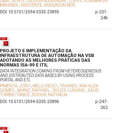
LIMA
;
ALVES, CADSON ALEXANDRE
;
LOPES, VLADIMIR DE
MIRANDA
;
NASCENTE, ANDERSON REIS
DOI: 10.5151/2594-5335-23895
p-231-
246
PROJETO E IMPLEMENTAÇÃO DA
INFRAESTRUTURA DE AUTOMAÇÃO NA VSB
ADOTANDO AS MELHORES PRÁTICAS DAS
NORMAS ISA-99 E ITIL
DATA INTEGRATION COMING FROM HETEREOGENEOUS
AND DISTRIBUTED DATA BASES BY USING PROCESS
PORTAL AND ETL
PIMENTA, JOÃO
;
MELO, DIEGO
;
TAVARES, ANA ALDA
GOMES
;
MUNIZ, RAPHAEL
;
SOUZA, LUCIANO
;
SALIS,
TURÍBIO TANUS
;
ROCHA, NATHÁLIA
DOI: 10.5151/2594-5335-23896
p-247-
262