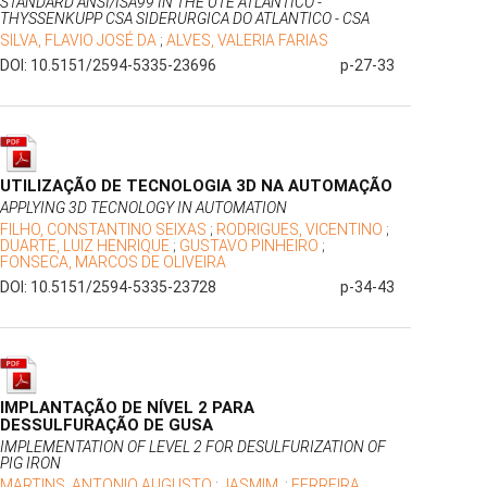
STANDARD ANSI/ISA99 IN THE UTE ATLANTICO -
THYSSENKUPP CSA SIDERURGICA DO ATLANTICO - CSA
SILVA, FLAVIO JOSÉ DA
;
ALVES, VALERIA FARIAS
DOI: 10.5151/2594-5335-23696
p-27-33
UTILIZAÇÃO DE TECNOLOGIA 3D NA AUTOMAÇÃO
APPLYING 3D TECNOLOGY IN AUTOMATION
FILHO, CONSTANTINO SEIXAS
;
RODRIGUES, VICENTINO
;
DUARTE, LUIZ HENRIQUE
;
GUSTAVO PINHEIRO
;
FONSECA, MARCOS DE OLIVEIRA
DOI: 10.5151/2594-5335-23728
p-34-43
IMPLANTAÇÃO DE NÍVEL 2 PARA
DESSULFURAÇÃO DE GUSA
IMPLEMENTATION OF LEVEL 2 FOR DESULFURIZATION OF
PIG IRON
MARTINS, ANTONIO AUGUSTO
;
JASMIM,
;
FERREIRA,