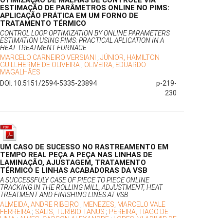
OTIMIZAÇÃO DE MALHAS DE CONTROLE VIA
ESTIMAÇÃO DE PARÂMETROS ONLINE NO PIMS:
APLICAÇÃO PRÁTICA EM UM FORNO DE
TRATAMENTO TÉRMICO
CONTROL LOOP OPTIMIZATION BY ONLINE PARAMETERS
ESTIMATION USING PIMS: PRACTICAL APLICATION IN A
HEAT TREATMENT FURNACE
MARCELO CARNEIRO VERSIANI
;
JÚNIOR, HAMILTON
GUILLHERME DE OLIVEIRA
;
OLIVEIRA, EDUARDO
MAGALHÃES
DOI: 10.5151/2594-5335-23894
p-219-
230
UM CASO DE SUCESSO NO RASTREAMENTO EM
TEMPO REAL PEÇA A PEÇA NAS LINHAS DE
LAMINAÇÃO, AJUSTAGEM, TRATAMENTO
TÉRMICO E LINHAS ACABADORAS DA VSB
A SUCCESSFULY CASE OF PIECE TO PIECE ONLINE
TRACKING IN THE ROLLING MILL, ADJUSTMENT, HEAT
TREATMENT AND FINISHING LINES AT VSB
ALMEIDA, ANDRE RIBEIRO
;
MENEZES, MARCELO VALE
FERREIRA
;
SALIS, TURÍBIO TANUS
;
PEREIRA, TIAGO DE