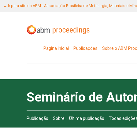
← Ir para site da ABM - Associação Brasileira de Metalurgia, Materiais e Mi
Pagina inicial
Publicações
Sobre o ABM Pro
Seminário de Auto
Publicação
Sobre
Última publicação
Todas ediçõe