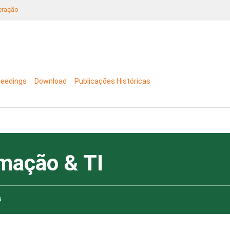
neração
ceedings
Download
Publicações Históricas
mação & TI
s