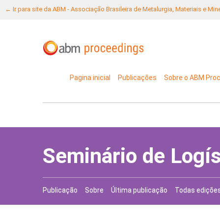
← Ir para site da ABM - Associação Brasileira de Metalurgia, Materiais e Mi
Pagina inicial
Publicações
Sobre o ABM Pro
Seminário de Logí
Publicação
Sobre
Última publicação
Todas ediçõe