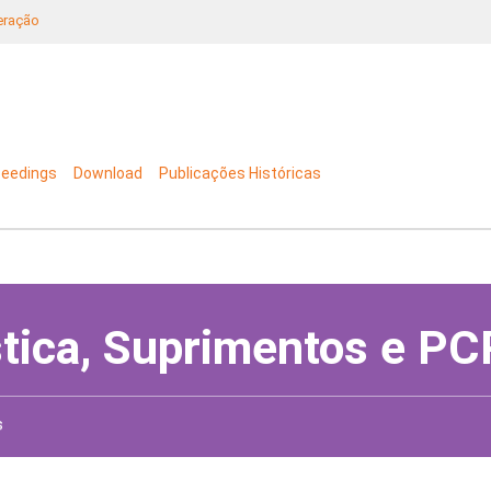
neração
ceedings
Download
Publicações Históricas
stica, Suprimentos e PC
s