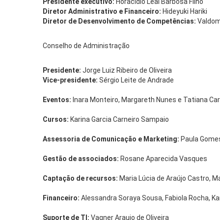
Presidente executivo:
Horacidio Leal Barbosa Filho
Diretor Administrativo e Financeiro:
Hideyuki Hariki
Diretor de Desenvolvimento de Competências:
Valdom
Conselho de Administração
Presidente:
Jorge Luiz Ribeiro de Oliveira
Vice-presidente:
Sérgio Leite de Andrade
Eventos:
Inara Monteiro, Margareth Nunes e Tatiana Ca
Cursos:
Karina Garcia Carneiro Sampaio
Assessoria de Comunicação e Marketing:
Paula Gomes 
Gestão de associados:
Rosane Aparecida Vasques
Captação de recursos:
Maria Lúcia de Araújo Castro, Ma
Financeiro:
Alessandra Soraya Sousa, Fabiola Rocha, Ka
Suporte de TI:
Vagner Araujo de Oliveira