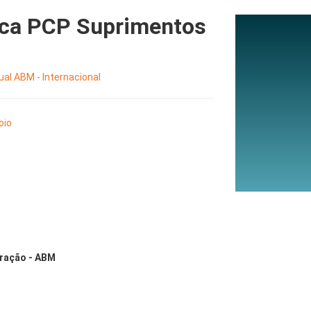
tica PCP Suprimentos
al ABM - Internacional
oio
eração - ABM