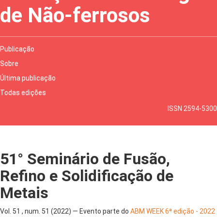
de Não-ferrosos
Publicação
Sobre
Última publicação
Todas edições
ISSN 2594-5300
51° Seminário de Fusão,
Refino e Solidificação de
Metais
Vol. 51 , num. 51 (2022) — Evento parte do
ABM WEEK 6ª edição - 2022