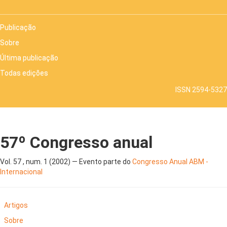
Publicação
Sobre
Última publicação
Todas edições
ISSN 2594-5327
57º Congresso anual
Vol. 57 , num. 1 (2002) — Evento parte do
Congresso Anual ABM -
Internacional
Artigos
Sobre