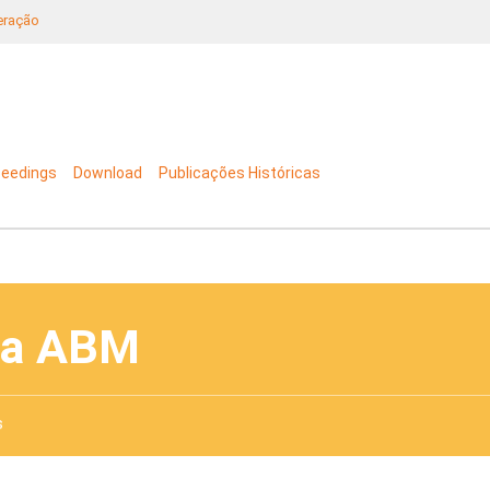
neração
ceedings
Download
Publicações Históricas
da ABM
s