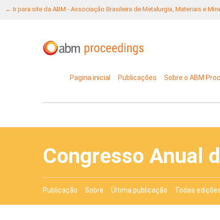
← Ir para site da ABM - Associação Brasileira de Metalurgia, Materiais e Mi
Pagina inicial
Publicações
Sobre o ABM Pro
Congresso Anual 
Publicação
Sobre
Última publicação
Todas ediçõe