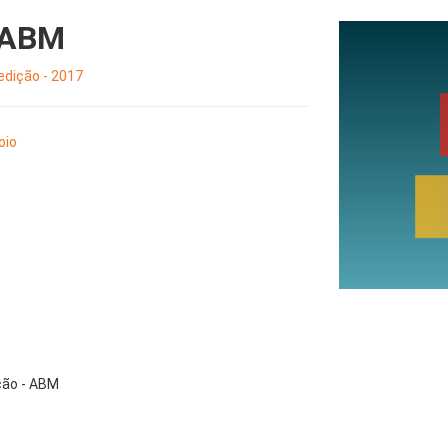
 ABM
dição - 2017
oio
ção - ABM