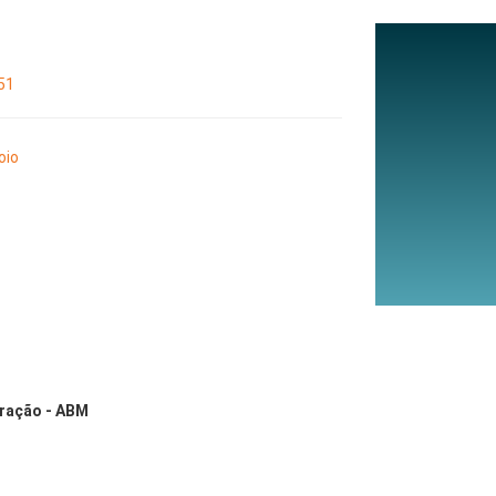
51
oio
eração - ABM