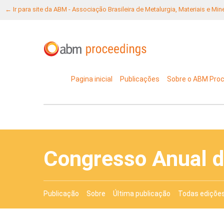
← Ir para site da ABM - Associação Brasileira de Metalurgia, Materiais e Mi
Pagina inicial
Publicações
Sobre o ABM Pro
Congresso Anual 
Publicação
Sobre
Última publicação
Todas ediçõe