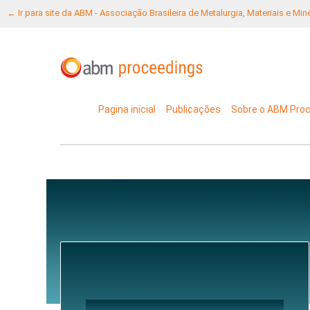
← Ir para site da ABM - Associação Brasileira de Metalurgia, Materiais e Mi
Pagina inicial
Publicações
Sobre o ABM Pro