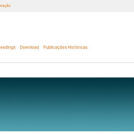
neração
ceedings
Download
Publicações Históricas