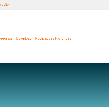
neração
ceedings
Download
Publicações Históricas