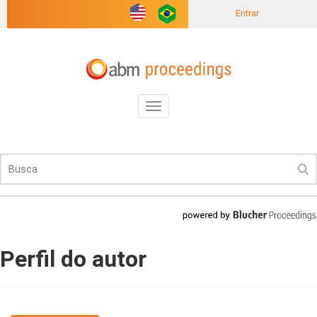
Entrar
Toggle
navigation
Perfil do autor