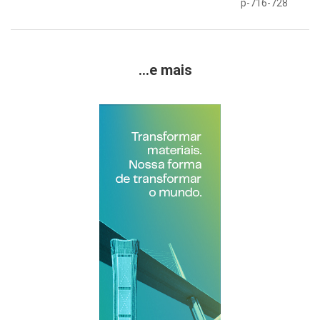
p-716-728
...e mais