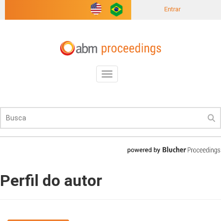
Entrar
Toggle
navigation
Perfil do autor