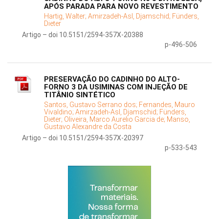
APÓS PARADA PARA NOVO REVESTIMENTO
Hartig, Walter;
Amirzadeh-Asl, Djamschid;
Fünders,
Dieter
Artigo – doi 10.5151/2594-357X-20388
p-496-506
PRESERVAÇÃO DO CADINHO DO ALTO-
FORNO 3 DA USIMINAS COM INJEÇÃO DE
TITÂNIO SINTÉTICO
Santos, Gustavo Serrano dos;
Fernandes, Mauro
Vivaldino;
Amirzadeh-Asl, Djamschid;
Fünders,
Dieter;
Oliveira, Marco Aurelio Garcia de;
Manso,
Gustavo Alexandre da Costa
Artigo – doi 10.5151/2594-357X-20397
p-533-543