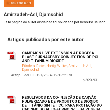
Eu sou esse autor
Amirzadeh-Asl, Djamschid
Esta página do autor ainda não foi solicitada por nenhum usuário.
Artigos publicados por este autor
CAMPAIGN LIVE EXTENSION AT ROGESA
BLAST FURNACESBY COINJECTION OF PCI
AND TITANIUM DIOXIDE
Fünders, Dieter;
Hartig, Walter;
Amirzadeh-Asl,
Djamschid
Artigo – doi 10.5151/2594-357X-22178
p-920-931
RESULTADOS DA CO-INJEÇÃO DE CARVÃO
PULVERIZADO E DE PRODUTOS DE DIÓXIDO
DE TITÂNIO SINTÉTICO, PARA PROTEÇÃO DO
CADINHO DO ALTO-FORNO No 5 DA ROGESA,