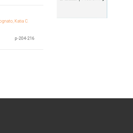
gnato, Katia C.
p-204-216