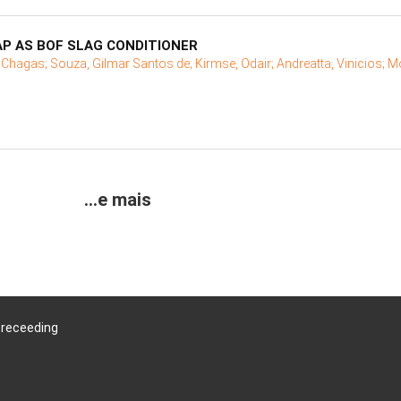
P AS BOF SLAG CONDITIONER
 Chagas;
Souza, Gilmar Santos de;
Kirmse, Odair;
Andreatta, Vinicios;
Mo
...e mais
Preceeding