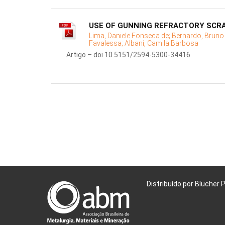
USE OF GUNNING REFRACTORY SCRA
Lima, Daniele Fonseca de;
Bernardo, Bruno
Favalessa;
Albani, Camila Barbosa
Artigo – doi 10.5151/2594-5300-34416
Distribuído por Blucher 