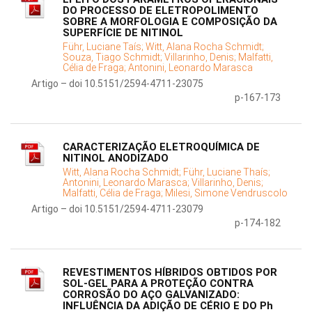
DO PROCESSO DE ELETROPOLIMENTO
SOBRE A MORFOLOGIA E COMPOSIÇÃO DA
SUPERFÍCIE DE NITINOL
Führ, Luciane Taís;
Witt, Alana Rocha Schmidt;
Souza, Tiago Schmidt;
Villarinho, Denis;
Malfatti,
Célia de Fraga;
Antonini, Leonardo Marasca
Artigo – doi 10.5151/2594-4711-23075
p-167-173
CARACTERIZAÇÃO ELETROQUÍMICA DE
NITINOL ANODIZADO
Witt, Alana Rocha Schmidt;
Führ, Luciane Thaís;
Antonini, Leonardo Marasca;
Villarinho, Denis;
Malfatti, Célia de Fraga;
Milesi, Simone Vendruscolo
Artigo – doi 10.5151/2594-4711-23079
p-174-182
REVESTIMENTOS HÍBRIDOS OBTIDOS POR
SOL-GEL PARA A PROTEÇÃO CONTRA
CORROSÃO DO AÇO GALVANIZADO:
INFLUÊNCIA DA ADIÇÃO DE CÉRIO E DO Ph