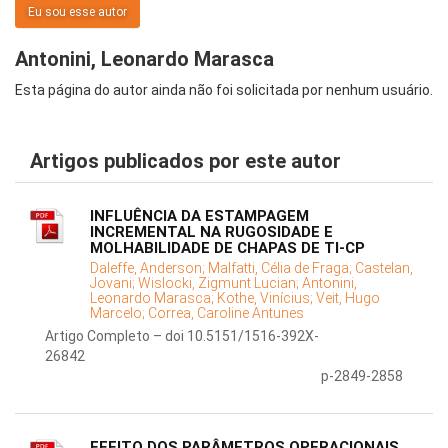
Eu sou esse autor
Antonini, Leonardo Marasca
Esta página do autor ainda não foi solicitada por nenhum usuário.
Artigos publicados por este autor
INFLUÊNCIA DA ESTAMPAGEM
INCREMENTAL NA RUGOSIDADE E
MOLHABILIDADE DE CHAPAS DE TI-CP
Daleffe, Anderson;
Malfatti, Célia de Fraga;
Castelan,
Jovani;
Wislocki, Zigmunt Lucian;
Antonini,
Leonardo Marasca;
Kothe, Vinícius;
Veit, Hugo
Marcelo;
Correa, Caroline Antunes
Artigo Completo – doi 10.5151/1516-392X-
26842
p-2849-2858
EFEITO DOS PARÂMETROS OPERACIONAIS