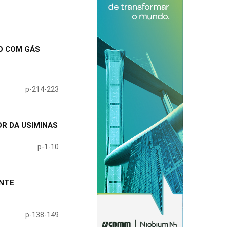
O COM GÁS
p-214-223
R DA USIMINAS
p-1-10
ENTE
p-138-149