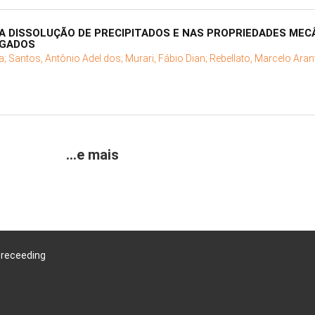
A DISSOLUÇÃO DE PRECIPITADOS E NAS PROPRIEDADES MEC
IGADOS
a;
Santos, Antônio Adel dos;
Murari, Fábio Dian;
Rebellato, Marcelo Aran
...e mais
Preceeding