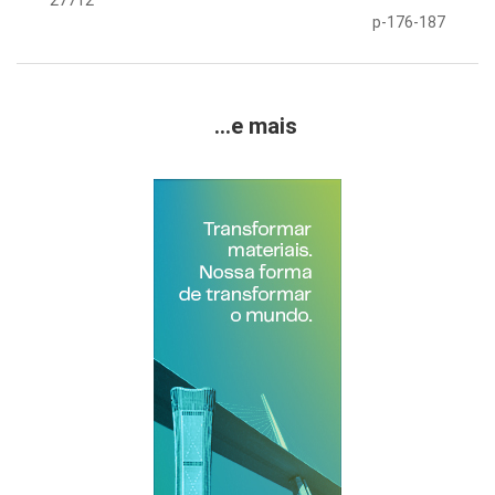
27712
p-176-187
...e mais