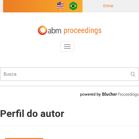
Entrar
Toggle
navigation
Perfil do autor