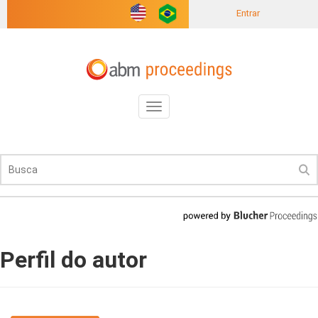
Entrar
Toggle
navigation
Perfil do autor