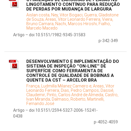
LINGOTAMENTO CONTÍNUO PARA REDUÇÃO
DE PERDAS POR MUDANÇA DE LARGURA
Aislan costa;
Ney, Vitor Bogaci;
Guerra, Gladistone
de Souza;
Areas, Vitor Leonardo Ferreira;
Vieira,
Bruno Camara;
Nachi, Marcos Hiroshi;
Fialho,
Marcelo Macedo
Artigo – doi 10.5151/1982-9345-31583
p-342-349
DESENVOLVIMENTO E IMPLEMENTAÇÃO DO
SISTEMA DE INSPEÇÃO ''ON-LINE'' DE
SUPERFÍCIE COMO FERRAMENTA DE
CONTROLE DE QUALIDADE DE BOBINAS A
QUENTE DA CST – ARCELOR BRA
França, Ludmilla Milanez Carneiro e;
Areas, Vitor
Leonardo Ferreira;
Dias, Pedro Campos;
Dassiê,
Claudemir;
Pinto, Carlos André de Almeida;
Castro,
Ivan Miranda;
Dalmaso, Roberto;
Martinelli,
Fernando José
Artigo – doi 10.5151/2594-5327-2006-15241-
0438
p-4052-4059