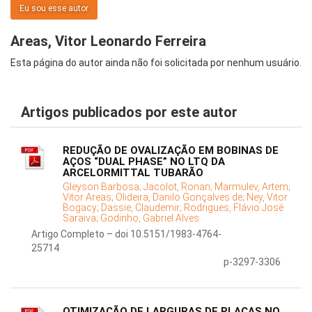
Eu sou esse autor
Areas, Vitor Leonardo Ferreira
Esta página do autor ainda não foi solicitada por nenhum usuário.
Artigos publicados por este autor
REDUÇÃO DE OVALIZAÇÃO EM BOBINAS DE
AÇOS “DUAL PHASE” NO LTQ DA
ARCELORMITTAL TUBARÃO
Gleyson Barbosa;
Jacolot, Ronan;
Marmulev, Artem;
Vitor Areas;
Olideira, Danilo Gonçalves de;
Ney, Vitor
Bogacy;
Dassie, Claudemir;
Rodrigues, Flávio José
Saraiva;
Godinho, Gabriel Alves
Artigo Completo – doi 10.5151/1983-4764-
25714
p-3297-3306
OTIMIZAÇÃO DE LARGURAS DE PLACAS NO