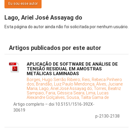
Eu sou esse autor
Lago, Ariel José Assayag do
Esta página do autor ainda não foi solicitada por nenhum usuário.
Artigos publicados por este autor
APLICAÇÃO DE SOFTWARE DE ANÁLISE DE
TENSÃO RESIDUAL EM AMOSTRAS
METÁLICAS LAMINADAS
Borges, Hugo Serrão Ribeiro;
Reis, Rebeca Pinheiro
dos;
Brandão, Luiz Paulo Mendonça;
Alves, Juciane
Maria;
Lago, Ariel José Assayag do;
Torres, Beatriz
Sampaio;
Faria, Géssica Seara;
Lima, Lucas
Alexandre Golçalves;
Sousa, Talita Gama de
Artigo completo – doi 10.5151/1516-392X-
30619
p-2130-2138