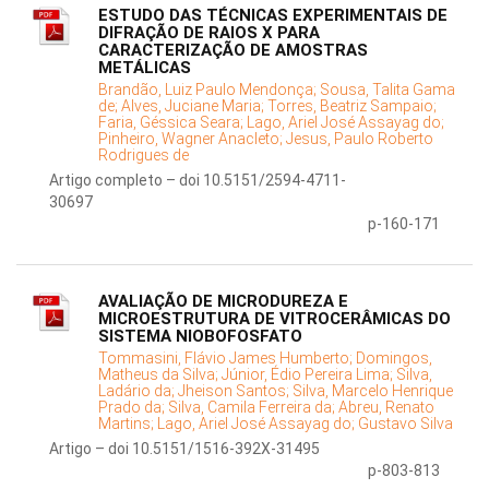
ESTUDO DAS TÉCNICAS EXPERIMENTAIS DE
DIFRAÇÃO DE RAIOS X PARA
CARACTERIZAÇÃO DE AMOSTRAS
METÁLICAS
Brandão, Luiz Paulo Mendonça;
Sousa, Talita Gama
de;
Alves, Juciane Maria;
Torres, Beatriz Sampaio;
Faria, Géssica Seara;
Lago, Ariel José Assayag do;
Pinheiro, Wagner Anacleto;
Jesus, Paulo Roberto
Rodrigues de
Artigo completo – doi 10.5151/2594-4711-
30697
p-160-171
AVALIAÇÃO DE MICRODUREZA E
MICROESTRUTURA DE VITROCERÂMICAS DO
SISTEMA NIOBOFOSFATO
Tommasini, Flávio James Humberto;
Domingos,
Matheus da Silva;
Júnior, Édio Pereira Lima;
Silva,
Ladário da;
Jheison Santos;
Silva, Marcelo Henrique
Prado da;
Silva, Camila Ferreira da;
Abreu, Renato
Martins;
Lago, Ariel José Assayag do;
Gustavo Silva
Artigo – doi 10.5151/1516-392X-31495
p-803-813