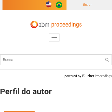
Entrar
Toggle
navigation
Perfil do autor