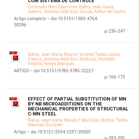
COM SISTEMA DE CONTROLE
Cristovão Nery Giacomin;
Bahia, Jean Viana;
Santos, Antonio Adel dos;
Souza, Arthur de Castro
Artigo completo – doi 10.5151/1983-4764-
30396
p-236-247
Bahia, Jean Viana;
Buono, Vicente Tadeu Lopes;
Santos, Antônio Adel dos;
Barbosa, Ronaldo
Antonio Neves Marques
ARTIGO – doi 10.5151/9785-9785-32227
p-166-173
EFFECT OF PARTIAL SUBSTITUTION OF MN
BY NB MICROADDITIONS ON THE
MECHANICAL PROPERTIES OF STRUCTURAL
C-MN STEEL
Bahia, Jean Viana;
Murari, Fabio Dian;
Borba, Tadeu
Messias Donizete
Artigo – doi 10.5151/2594-5297-39505
p-283-295