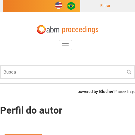
Entrar
Toggle
navigation
Perfil do autor