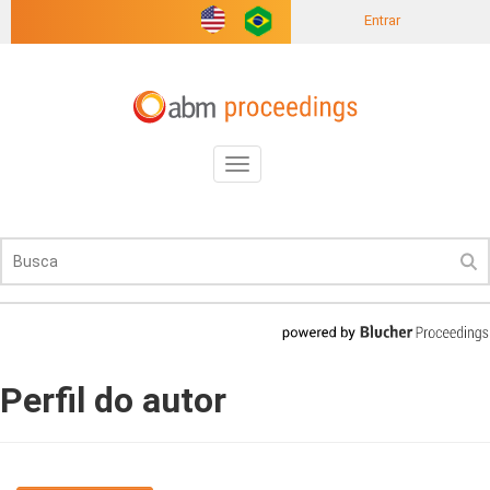
Entrar
Toggle
navigation
Perfil do autor