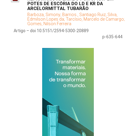
POTES DE ESCÓRIA DO LD E KR DA
ARCELORMITTAL TUBARÃO
Barboza, Simony;
Barrios., Santiago Ruiz;
Silva,
Edmilson Lopes da;
Tarcísio, Marcelo de Camargo;
Gomes, Nilson Ferreira
Artigo – doi 10.5151/2594-5300-20889
p-635-644