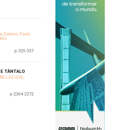
da;
Esteves, Paulo
ntos
p-325-337
 E TÂNTALO
RE LUIZ LEAL;
p-2364-2372