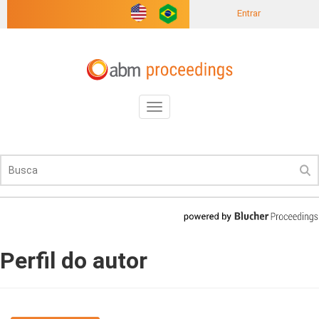
Entrar
Toggle
navigation
Perfil do autor