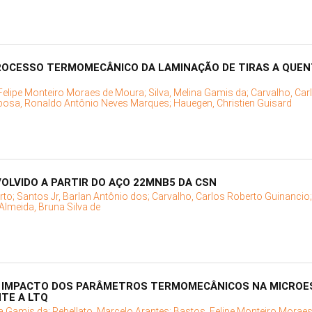
ROCESSO TERMOMECÂNICO DA LAMINAÇÃO DE TIRAS A QUEN
Felipe Monteiro Moraes de Moura;
Silva, Melina Gamis da;
Carvalho, Car
bosa, Ronaldo Antônio Neves Marques;
Hauegen, Christien Guisard
LVIDO A PARTIR DO AÇO 22MNB5 DA CSN
rto;
Santos Jr, Barlan Antônio dos;
Carvalho, Carlos Roberto Guinancio
Almeida, Bruna Silva de
 IMPACTO DOS PARÂMETROS TERMOMECÂNICOS NA MICROE
TE A LTQ
na Gamis da;
Rebellato, Marcelo Arantes;
Bastos, Felipe Monteiro Morae