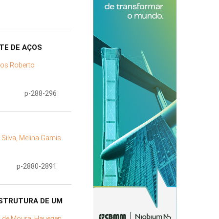
TE DE AÇOS
los Roberto
p-288-296
;
Silva, Melina Gamis
p-2880-2891
STRUTURA DE UM
s de Moura;
Hauegen,