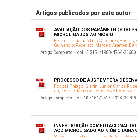
Artigos publicados por este autor
AVALIAÇÃO DOS PARÂMETROS DO P
MICROLIGADOS AO NIÓBIO
Ferreira, Jonathas Luis Groetares;
Bastos, 
Guinancio;
Rebellato, Marcelo Arantes;
Bar
Artigo Completo – doi 10.5151/1983-4764-26680
PROCESSO DE AUSTEMPERA DESENVO
Focosi, Thiago;
Gianini Junior, Carlos Robe
da;
Donato, Marcos Fernando Affonso de;
Artigo completo – doi 10.5151/1516-392X-30788
INVESTIGAÇÃO COMPUTACIONAL DO
AÇO MICROLIGADO AO NIÓBIO DURAN
Souza, Otávio Luiz Cardoso de;
Silva, Meli