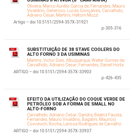
USIMINAS IPATINGA (8ª CAMPANHA)
Oliveira, Marco Aurélio Garcia de;
Fernandes, Mauro
Vivaldino;
Generoso, Lucas Gonçalves;
Carvalhido,
Adriano Cesar;
Martins, Heltom Muzzi
Artigo – doi 10.5151/2594-357X-31921
p-305-316
SUBSTITUIÇÃO DE 38 STAVE COOLERS DO
ALTO FORNO 3 DA USIMINAS
Martins, Victor Dias;
Albuquerque, Walter Gomes de;
Carvalhido, Adriano Cesar;
Fernandes, Daniel Horta
ARTIGO – doi 10.5151/2594-357X-33903
p-426-435
EFEITO DA UTILIZAÇÃO DO COQUE VERDE DE
PETRÓLEO SOB A FORMA DE SMALL NO
ALTO-FORNO
Carvalhido, Adriano Cesar;
Gandra, Beatriz Fausta;
Fernandes, Mauro Vivaldino;
Bagatini, Maurício
Covcevich;
Rocha, Larissa Rodrigues de Carvalho
ARTIGO – doi 10.5151/2594-357X-33937