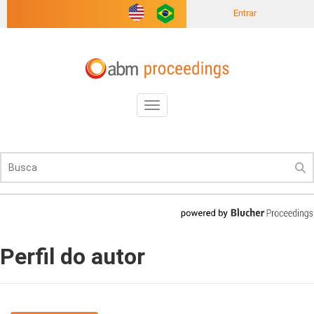
Entrar
Toggle
navigation
Perfil do autor