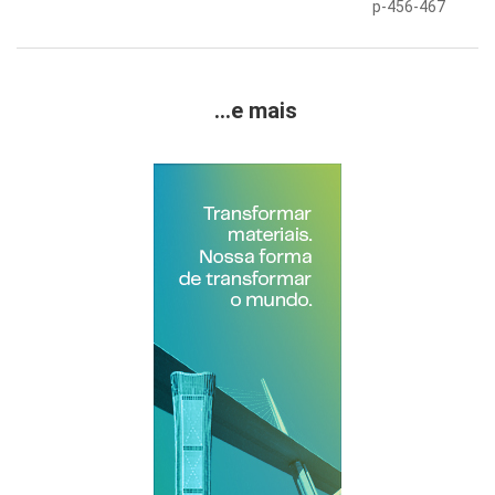
p-456-467
...e mais