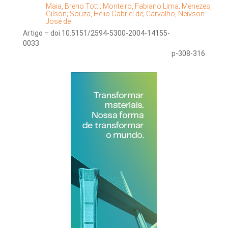
Maia, Breno Totti;
Monteiro, Fabiano Lima;
Menezes,
Gilson;
Souza, Hélio Gabriel de;
Carvalho, Neivson
José de
Artigo – doi 10.5151/2594-5300-2004-14155-
0033
p-308-316