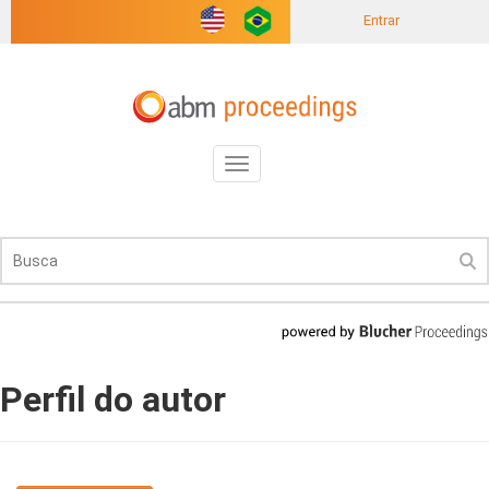
Entrar
Toggle
navigation
Perfil do autor