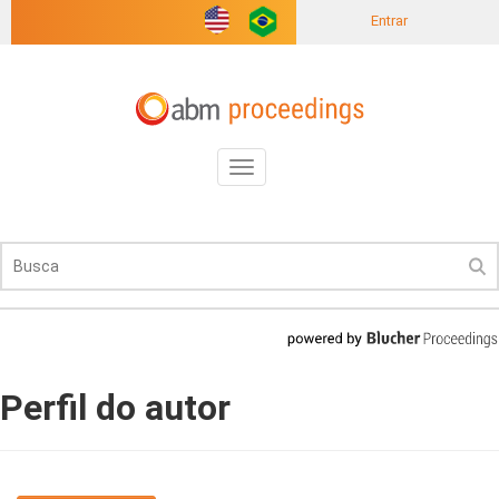
Entrar
Toggle
navigation
Perfil do autor