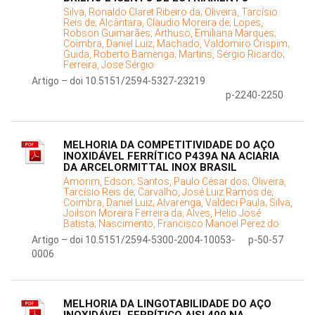
Silva, Ronaldo Claret Ribeiro da;
Oliveira, Tarcísio
Reis de;
Alcântara, Claudio Moreira de;
Lopes,
Robson Guimarães;
Arthuso, Emiliana Marques;
Coimbra, Daniel Luiz;
Machado, Valdomiro Crispim;
Guida, Roberto Bamenga;
Martins, Sérgio Ricardo;
Ferreira, Jose Sérgio
Artigo – doi 10.5151/2594-5327-23219
p-2240-2250
MELHORIA DA COMPETITIVIDADE DO AÇO
INOXIDÁVEL FERRÍTICO P439A NA ACIARIA
DA ARCELORMITTAL INOX BRASIL
Amorim, Edson;
Santos, Paulo César dos;
Oliveira,
Tarcísio Reis de;
Carvalho, José Luiz Ramos de;
Coimbra, Daniel Luiz;
Alvarenga, Valdeci Paula;
Silva,
Joilson Moreira Ferreira da;
Alves, Helio José
Batista;
Nascimento, Francisco Manoel Perez do
Artigo – doi 10.5151/2594-5300-2004-10053-
p-50-57
0006
MELHORIA DA LINGOTABILIDADE DO AÇO