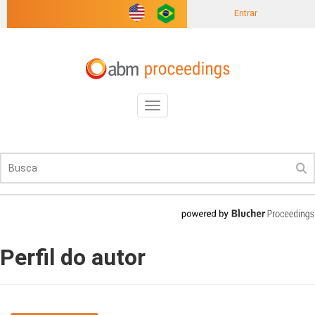
Entrar
Toggle
navigation
Perfil do autor