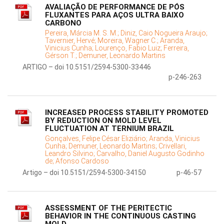
AVALIAÇÃO DE PERFORMANCE DE PÓS
FLUXANTES PARA AÇOS ULTRA BAIXO
CARBONO
Pereira, Márcia M. S. M.;
Diniz, Caio Nogueira Araujo;
Tavernier, Hervé;
Moreira, Wagner C.;
Aranda,
Vinicius Cunha;
Lourenço, Fabio Luiz;
Ferreira,
Gérson T.;
Demuner, Leonardo Martins
ARTIGO – doi 10.5151/2594-5300-33446
p-246-263
INCREASED PROCESS STABILITY PROMOTED
BY REDUCTION ON MOLD LEVEL
FLUCTUATION AT TERNIUM BRAZIL
Gonçalves, Felipe César Eliziário;
Aranda, Vinicius
Cunha;
Demuner, Leonardo Martins;
Crivellari,
Leandro Silvino;
Carvalho, Daniel Augusto Godinho
de;
Afonso Cardoso
Artigo – doi 10.5151/2594-5300-34150
p-46-57
ASSESSMENT OF THE PERITECTIC
BEHAVIOR IN THE CONTINUOUS CASTING