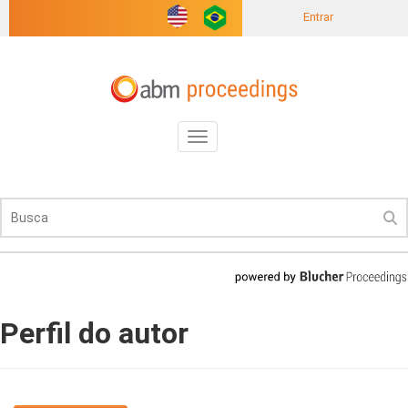
Entrar
Toggle
navigation
Perfil do autor