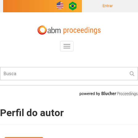
Entrar
Toggle
navigation
Perfil do autor