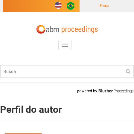
Entrar
Toggle
navigation
Perfil do autor