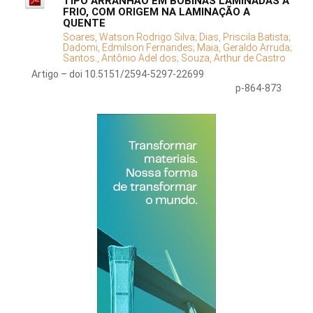
TIPO ARRANHÃO EM BOBINAS LAMINADAS A
FRIO, COM ORIGEM NA LAMINAÇÃO A
QUENTE
Soares, Watson Rodrigo Silva;
Dias, Priscila Batista;
Dadomi, Edmilson Fernandes;
Maia, Geraldo Arruda;
Santos., Antônio Adel dos;
Souza, Arthur de Castro
Artigo – doi 10.5151/2594-5297-22699
p-864-873