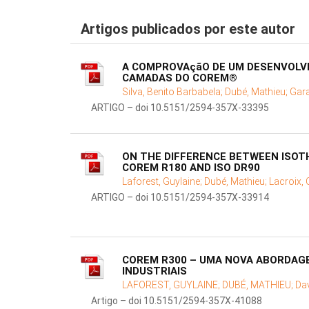
Artigos publicados por este autor
A COMPROVAçãO DE UM DESENVOLVI
CAMADAS DO COREM®
Silva, Benito Barbabela;
Dubé, Mathieu;
Gara
ARTIGO – doi 10.5151/2594-357X-33395
ON THE DIFFERENCE BETWEEN ISO
COREM R180 AND ISO DR90
Laforest, Guylaine;
Dubé, Mathieu;
Lacroix, O
ARTIGO – doi 10.5151/2594-357X-33914
COREM R300 – UMA NOVA ABORDAGE
INDUSTRIAIS
LAFOREST, GUYLAINE;
DUBÉ, MATHIEU;
Dav
Artigo – doi 10.5151/2594-357X-41088