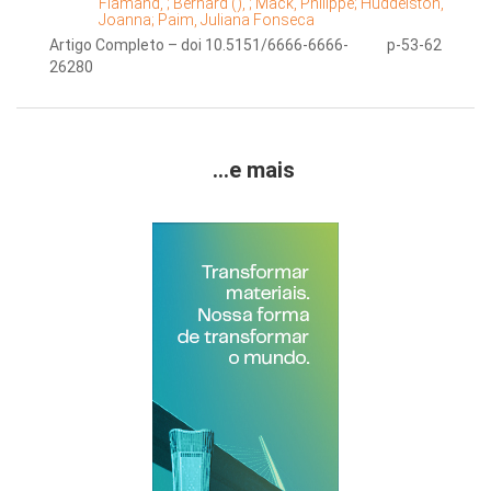
Flamand, ;
Bernard (), ;
Mack, Philippe;
Huddelston,
Joanna;
Paim, Juliana Fonseca
Artigo Completo – doi 10.5151/6666-6666-
p-53-62
26280
...e mais