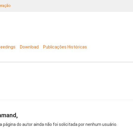
neração
ceedings
Download
Publicações Históricas
amand,
a página do autor ainda não foi solicitada por nenhum usuário.