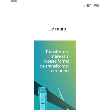
0051
p-481-490
...e mais