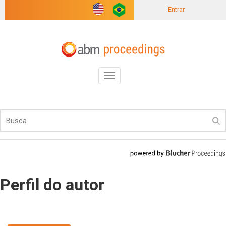
Entrar
Toggle
navigation
Perfil do autor