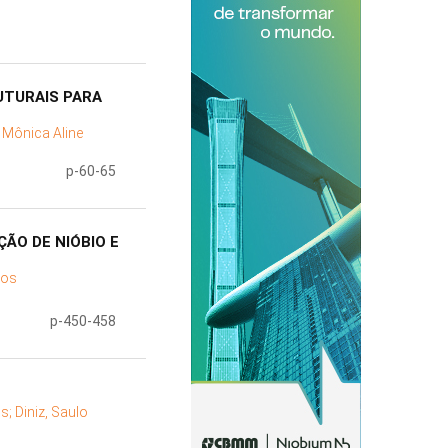
UTURAIS PARA
 Mônica Aline
p-60-65
ÃO DE NIÓBIO E
tos
p-450-458
os;
Diniz, Saulo