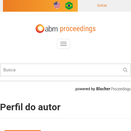
Entrar
Toggle
navigation
Perfil do autor