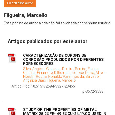
Eu sou esse autor
Filgueira, Marcello
Esta página do autor ainda não foi solicitada por nenhum usuário.
Artigos publicados por este autor
CARACTERIZAÇÃO DE CUPONS DE
CORROSÃO PRODUZIDOS POR DIFERENTES
FORNECEDORES
Silva, Angelus Giuseppe Pereira;
Pereira, Elaine
Cristina;
Finamore, Dilhermando José;
Paiva, Mirele
Horsth;
Rocha, Ronaldo Paranhos da;
Salvador,
Angélica Dias;
Filgueira, Marcello
Artigo – doi 10.5151/2594-5327-23465
p-3572-3583
STUDY OF THE PROPERTIES OF METAL
MATRIX 25.2%FE- 49.5%CU-24.1%CO USED IN