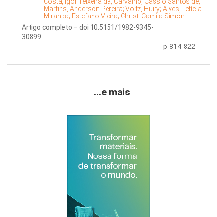
Costa, Igor Teixeira da;
Carvalho, Cássio Santos de;
Martins, Anderson Pereira;
Voltz, Hiury;
Alves, Letícia
Miranda;
Estefano Vieira;
Christ, Camila Simon
Artigo completo – doi 10.5151/1982-9345-
30899
p-814-822
...e mais