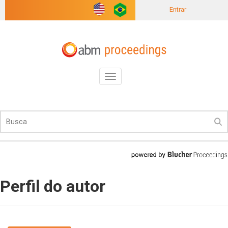
Entrar
Toggle
navigation
Perfil do autor