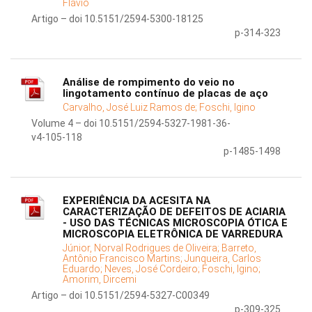
Flávio
Artigo – doi 10.5151/2594-5300-18125
p-314-323
Análise de rompimento do veio no
lingotamento contínuo de placas de aço
Carvalho, José Luiz Ramos de;
Foschi, Igino
Volume 4 – doi 10.5151/2594-5327-1981-36-
v4-105-118
p-1485-1498
EXPERIÊNCIA DA ACESITA NA
CARACTERIZAÇÃO DE DEFEITOS DE ACIARIA
- USO DAS TÉCNICAS MICROSCOPIA ÓTICA E
MICROSCOPIA ELETRÔNICA DE VARREDURA
Júnior, Norval Rodrigues de Oliveira;
Barreto,
Antônio Francisco Martins;
Junqueira, Carlos
Eduardo;
Neves, José Cordeiro;
Foschi, Igino;
Amorim, Dircemi
Artigo – doi 10.5151/2594-5327-C00349
p-309-325