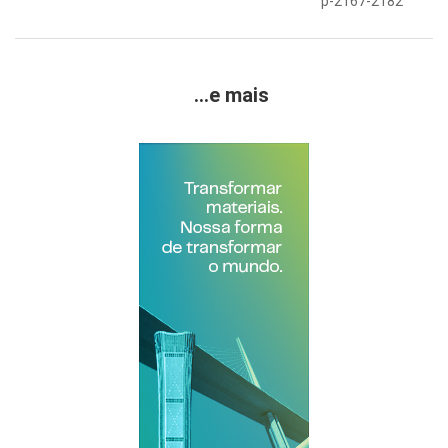
p-2167-2182
...e mais