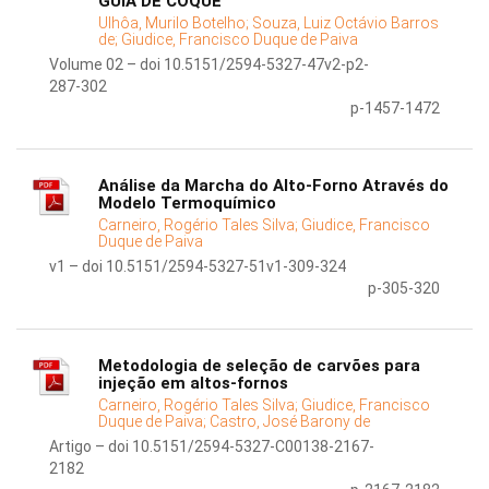
GUIA DE COQUE
Ulhôa, Murilo Botelho;
Souza, Luiz Octávio Barros
de;
Giudice, Francisco Duque de Paiva
Volume 02 – doi 10.5151/2594-5327-47v2-p2-
287-302
p-1457-1472
Análise da Marcha do Alto-Forno Através do
Modelo Termoquímico
Carneiro, Rogério Tales Silva;
Giudice, Francisco
Duque de Paiva
v1 – doi 10.5151/2594-5327-51v1-309-324
p-305-320
Metodologia de seleção de carvões para
injeção em altos-fornos
Carneiro, Rogério Tales Silva;
Giudice, Francisco
Duque de Paiva;
Castro, José Barony de
Artigo – doi 10.5151/2594-5327-C00138-2167-
2182