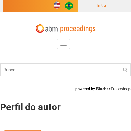
Entrar
Toggle
navigation
Perfil do autor