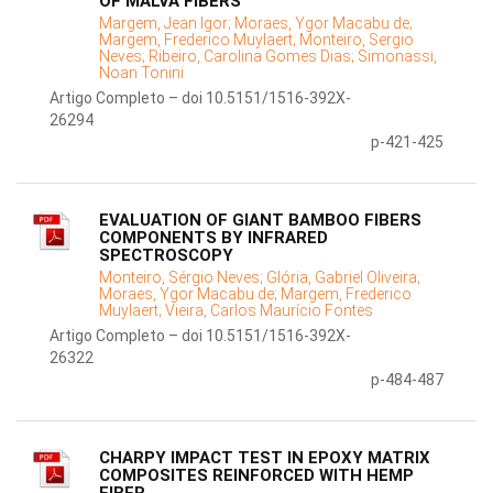
OF MALVA FIBERS
Margem, Jean Igor;
Moraes, Ygor Macabu de;
Margem, Frederico Muylaert;
Monteiro, Sergio
Neves;
Ribeiro, Carolina Gomes Dias;
Simonassi,
Noan Tonini
Artigo Completo – doi 10.5151/1516-392X-
26294
p-421-425
EVALUATION OF GIANT BAMBOO FIBERS
COMPONENTS BY INFRARED
SPECTROSCOPY
Monteiro, Sérgio Neves;
Glória, Gabriel Oliveira;
Moraes, Ygor Macabu de;
Margem, Frederico
Muylaert;
Vieira, Carlos Maurício Fontes
Artigo Completo – doi 10.5151/1516-392X-
26322
p-484-487
CHARPY IMPACT TEST IN EPOXY MATRIX
COMPOSITES REINFORCED WITH HEMP