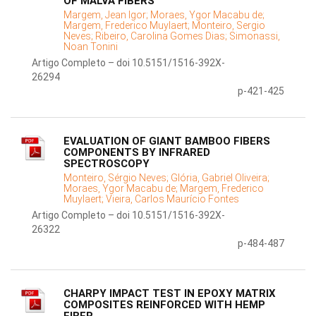
OF MALVA FIBERS
Margem, Jean Igor;
Moraes, Ygor Macabu de;
Margem, Frederico Muylaert;
Monteiro, Sergio
Neves;
Ribeiro, Carolina Gomes Dias;
Simonassi,
Noan Tonini
Artigo Completo – doi 10.5151/1516-392X-
26294
p-421-425
EVALUATION OF GIANT BAMBOO FIBERS
COMPONENTS BY INFRARED
SPECTROSCOPY
Monteiro, Sérgio Neves;
Glória, Gabriel Oliveira;
Moraes, Ygor Macabu de;
Margem, Frederico
Muylaert;
Vieira, Carlos Maurício Fontes
Artigo Completo – doi 10.5151/1516-392X-
26322
p-484-487
CHARPY IMPACT TEST IN EPOXY MATRIX
COMPOSITES REINFORCED WITH HEMP